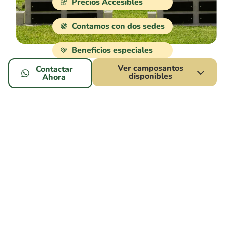
Precios Accesibles
Contamos con dos sedes
Beneficios especiales
Ver camposantos
Contactar
disponibles
Ahora