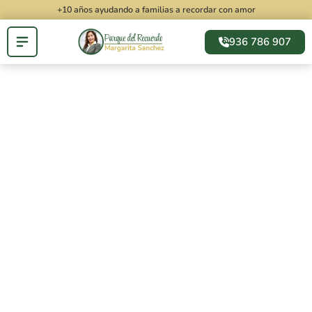
+10 años ayudando a familias a recordar con amor
936 786 907